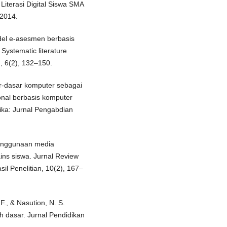
iterasi Digital Siswa SMA
–2014.
Model e-asesmen berbasis
 Systematic literature
, 6(2), 132–150.
ar-dasar komputer sebagai
nal berbasis komputer
ika: Jurnal Pengabdian
penggunaan media
ains siswa. Jurnal Review
il Penelitian, 10(2), 167–
F., & Nasution, N. S.
ah dasar. Jurnal Pendidikan