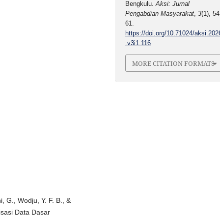
Bengkulu.
Aksi: Jurnal
Pengabdian Masyarakat
,
3
(1), 54
61.
https://doi.org/10.71024/aksi.202
.v3i1.116
MORE CITATION FORMATS
ni, G., Wodju, Y. F. B., &
lisasi Data Dasar