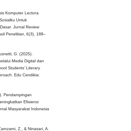
sis Komputer Lectora
Sosialku Untuk
 Dasar. Jurnal Review
il Penelitian, 6(3), 188–
usnetti, G. (2025).
elalui Media Digital dan
ol Students’ Literary
proach. Edu Cendikia:
25). Pendampingan
ningkatkan Efisiensi
rnal Masyarakat Indonesia
, Zamzami, Z., & Ninasari, A.