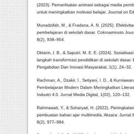
(2023). Pemanfaatan animasi sebagai media pembe
untuk meningkatkan motivasi belajar. Journal on Ed
Munadzifah, M., & Fradana, A. N. (2025). Efektivitas 
pembelajaran di sekolah dasar. Cokroaminoto Journ
8(2), 938–954.
Oktarin, I. B., & Saputri, M. E. E. (2024). Sosialisasi 
langkah transformasi pendidikan di sekolah dasar.
Pengabdian Dan Inovasi Masyarakat, 1(1), 24–32.
Rachman, A., Dzakir, I., Setiyani, I. D., & Kurniawan
Pembelajaran Modern Dalam Meningkatkan Literasi 
Industri 4.0. Jurnal Media Digital, 1(02), 120–132.
Rahmawati, Y., & Suharyati, H. (2022). Peningkatan l
pembuatan bahan ajar multimedia. Aksara: Jurnal 
8(2), 977–984.