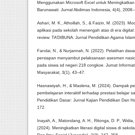
Menggunakan Microsoft Excel untuk Meningkatkan L
Barunawati. Jurnal Abdimas Indonesia, 4(4), 2008
Ashari, M. K., Athoillah, S., & Faizin, M. (2023). 
aplikasi pada sekolah menengah atas di era digital:
review. TA’DIBUNA: Jurnal Pendidikan Agama Islam
Farolai, N., & Nurjannah, N. (2022). Pelatihan das
persiapan menyambut pelaksanaan asesmen nasio
pada siswa sd negeri 218 congkoe. Jumat Informat
Masyarakat, 3(1), 43–47.
Hasnawiyah, H., & Maslena, M. (2024). Dampak 
pembelajaran interaktif terhadap prestasi belajar s
Pendidikan Dasar: Jurnal Kajian Pendidikan Dan Has
172.
Inayah, A., Matondang, A. H., Ritonga, D. P., Widia, 
(2024). Meningkatkan literasi digital siswa di sekol