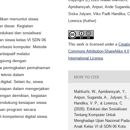
Apridiansyah, Aripun, Ande Suganda
Siska Julyani, Viko Padli Handika, C
dikan menuntut siswa
Lorenza (Author)
er dasar. Kegiatan
dukasi dan sosialisasi
n siswa kelas VI SDN 06
This work is licensed under a
Creati
erbasis komputer. Metode
Commons Attribution-ShareAlike 4.0
isipatif melalui
International License
.
angsung dengan
ya peningkatan pemahaman
 teknis dalam
HOW TO CITE
ital. Selain itu, siswa
esiapan dalam mengerjakan
Mahfuzhi, W., Apridiansyah, Y.,
Dengan demikian, kegiatan
Aripun, Suganda, A., Julyani, S.,
n mendukung kesiapan siswa
Handika, V. P., & Lorenza, C.
(2026). Edukasi dan Sosialisasi
naan program secara
Tentang Komputer Untuk
 kompetensi digital siswa.
Menghadapi Ujian Nasional Pada
Anak Kelas VI di SDN 06 Kota