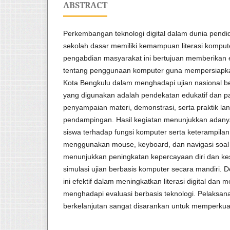
ABSTRACT
Perkembangan teknologi digital dalam dunia pendi
sekolah dasar memiliki kemampuan literasi komput
pengabdian masyarakat ini bertujuan memberikan e
tentang penggunaan komputer guna mempersiapka
Kota Bengkulu dalam menghadapi ujian nasional b
yang digunakan adalah pendekatan edukatif dan part
penyampaian materi, demonstrasi, serta praktik l
pendampingan. Hasil kegiatan menunjukkan adan
siswa terhadap fungsi komputer serta keterampilan
menggunakan mouse, keyboard, dan navigasi soal dig
menunjukkan peningkatan kepercayaan diri dan k
simulasi ujian berbasis komputer secara mandiri. 
ini efektif dalam meningkatkan literasi digital da
menghadapi evaluasi berbasis teknologi. Pelaksa
berkelanjutan sangat disarankan untuk memperkuat