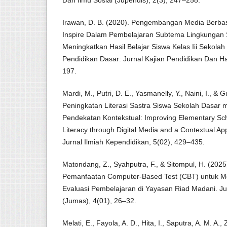
Dan Ilmu Sosial (Jupendis), 2(3), 247–258.
Irawan, D. B. (2020). Pengembangan Media Berba
Inspire Dalam Pembelajaran Subtema Lingkungan 
Meningkatkan Hasil Belajar Siswa Kelas Iii Sekolah
Pendidikan Dasar: Jurnal Kajian Pendidikan Dan Has
197.
Mardi, M., Putri, D. E., Yasmanelly, Y., Naini, I., & G
Peningkatan Literasi Sastra Siswa Sekolah Dasar m
Pendekatan Kontekstual: Improving Elementary Scho
Literacy through Digital Media and a Contextual Ap
Jurnal Ilmiah Kependidikan, 5(02), 429–435.
Matondang, Z., Syahputra, F., & Sitompul, H. (20
Pemanfaatan Computer-Based Test (CBT) untuk Me
Evaluasi Pembelajaran di Yayasan Riad Madani. Ju
(Jumas), 4(01), 26–32.
Melati, E., Fayola, A. D., Hita, I., Saputra, A. M. A.