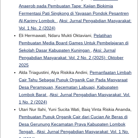
Anaerob pada Pembuatan Tape: Kajian Biokimia
Fermentasi Pati Singkong di Yayasan Pondok Pesantren
Al-Karimy Lombok.
,
Aksi: Jurnal Pengabdian Masyarakat:
Vol. 1 No. 2 (2024)
Eli Hermawati, Ndaru Mukti Oktaviani,
Pelatihan
Pembuatan Media Board Games Untuk Pembelajaran di
Sekolah Dasar Kabupaten Kuningan
,
Aksi: Jurnal
Pengabdian Masyarakat: Vol. 2 No. 2 (2025): Oktober
2025
Alda Triagustini, Alya Riskika Andini,
Pemanfaatan Limbah
Cair Tahu Sebagai Pupuk Organik Cair Pada Masyaraat
Desa Perampuan, Kecematan Labuapi, Kabupaten
Lombok Barat
,
Aksi: Jurnal Pengabdian Masyarakat: Vol.
1 No. 2 (2024)
Utari Nur Ilahi, Yuni Sucita Wati, Baiq Vinta Riskia Ananda,
Pembuatan Pupuk Organik Cair dari Cucian Air Beras di
Desa Gerunung Kecamatan Praya Kabupaten Lombok
Tengah
,
Aksi: Jurnal Pengabdian Masyarakat: Vol. 1 No.