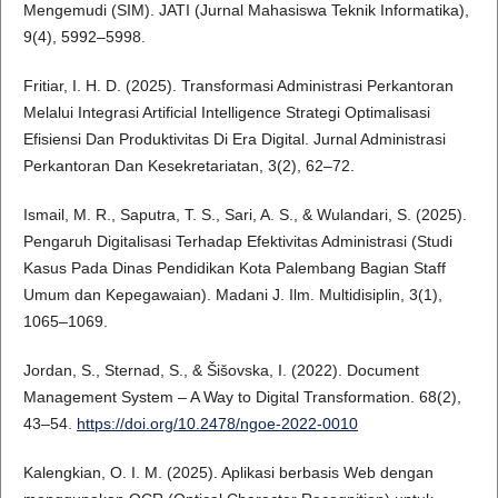
Mengemudi (SIM). JATI (Jurnal Mahasiswa Teknik Informatika),
9(4), 5992–5998.
Fritiar, I. H. D. (2025). Transformasi Administrasi Perkantoran
Melalui Integrasi Artificial Intelligence Strategi Optimalisasi
Efisiensi Dan Produktivitas Di Era Digital. Jurnal Administrasi
Perkantoran Dan Kesekretariatan, 3(2), 62–72.
Ismail, M. R., Saputra, T. S., Sari, A. S., & Wulandari, S. (2025).
Pengaruh Digitalisasi Terhadap Efektivitas Administrasi (Studi
Kasus Pada Dinas Pendidikan Kota Palembang Bagian Staff
Umum dan Kepegawaian). Madani J. Ilm. Multidisiplin, 3(1),
1065–1069.
Jordan, S., Sternad, S., & Šišovska, I. (2022). Document
Management System – A Way to Digital Transformation. 68(2),
43–54.
https://doi.org/10.2478/ngoe-2022-0010
Kalengkian, O. I. M. (2025). Aplikasi berbasis Web dengan