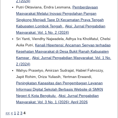
2 (2024)
Putri Oktaviana, Endra Lesmana,
Pemberdayaan
Masyarakat Melalui Inovasi Pengolahan Pangan
Singkong Menjadi Tape Di Kecamatan Praya Tengah
Kabupaten Lombok Tengah
,
Aksi: Jurnal Pengabdian
Masyarakat: Vol. 1 No. 2 (2024)
Sri Yanti, Viendhy Najwadela, Adhya Ira Kholifatul, Chelsi
Aulia Putri,
Kenali Hipertensi: Ancaman Senyap terhadap
Kesehatan Masyarakat di Desa Bukit Ranah Kabupaten
Kampar
,
Aksi: Jurnal Pengabdian Masyarakat: Vol. 1 No.
2 (2024)
Wahyu Prasetyo, Amirzan Sudrajat, Habiel Fahrozzy,
Japit Rohim, Oriza Yuliasih, Yertman Erwandi,
Peningkatan Kapasitas dan Pengembagan Layanan
Informasi Digital Sekolah Berbasis Website di SMKN
Negeri 6 Kota Bengkulu
,
Aksi: Jurnal Pengabdian
Masyarakat: Vol. 3 No. 1 (2026): April 2026
<<
<
1
2
3
4