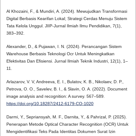
Al Khozaini, F., & Mundiri, A. (2024). Mewujudkan Transformasi
Digital Berbasis Kearifan Lokal; Strategi Cerdas Menuju Sistem
Tata Kelola Unggul. JIIP-Jurnal Ilmiah Ilmu Pendidikan, 7(1),
383–392.
Alexander, D., & Pujawan, I. N. (2024). Perancangan Sistem
Warehouse Berbasis Teknologi Ocr Untuk Meningkatkan
Efektivitas Dan Efisiensi. Jurnal Ilmiah Teknik Industri, 12(1), 1–
11.
Arlazarov, V. V, Andreeva, E. I., Bulatov, K. B., Nikolaev, D. P.,
Petrova, O. O., Savelev, B. I., & Slavin, O. A. (2022). Document
image analysis and recognition: A survey. 567–589.
https://doi.org/10.18287/2412-6179-CO-1020
Darmi, Y., Sepriansyah, M. F., Darnita, Y., & Pahrizal, P. (2025).
Penerapan Metode Optical Character Recognition (OCR) Untuk
Mengidentifikasi Teks Pada Identitas Dokumen Surat Izin