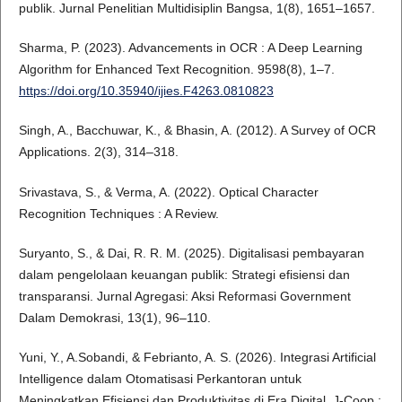
publik. Jurnal Penelitian Multidisiplin Bangsa, 1(8), 1651–1657.
Sharma, P. (2023). Advancements in OCR : A Deep Learning
Algorithm for Enhanced Text Recognition. 9598(8), 1–7.
https://doi.org/10.35940/ijies.F4263.0810823
Singh, A., Bacchuwar, K., & Bhasin, A. (2012). A Survey of OCR
Applications. 2(3), 314–318.
Srivastava, S., & Verma, A. (2022). Optical Character
Recognition Techniques : A Review.
Suryanto, S., & Dai, R. R. M. (2025). Digitalisasi pembayaran
dalam pengelolaan keuangan publik: Strategi efisiensi dan
transparansi. Jurnal Agregasi: Aksi Reformasi Government
Dalam Demokrasi, 13(1), 96–110.
Yuni, Y., A.Sobandi, & Febrianto, A. S. (2026). Integrasi Artificial
Intelligence dalam Otomatisasi Perkantoran untuk
Meningkatkan Efisiensi dan Produktivitas di Era Digital. J-Coop :