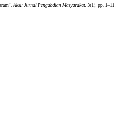
taram”,
Aksi: Jurnal Pengabdian Masyarakat
, 3(1), pp. 1–11.